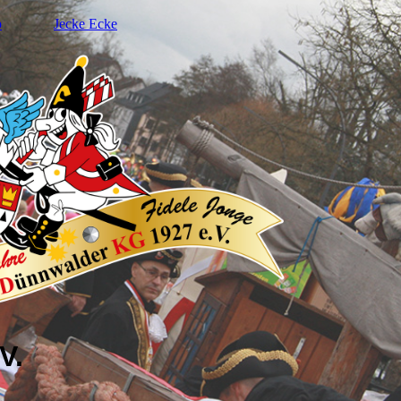
p
Jecke Ecke
.V.