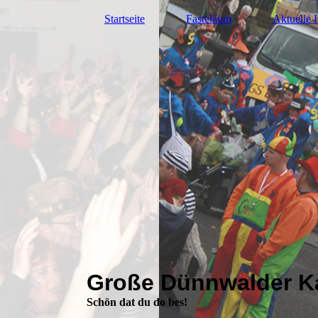
Startseite
Fasteläum
Aktuelle I
Große Dünnwalder Ka
Schön dat du do bes!