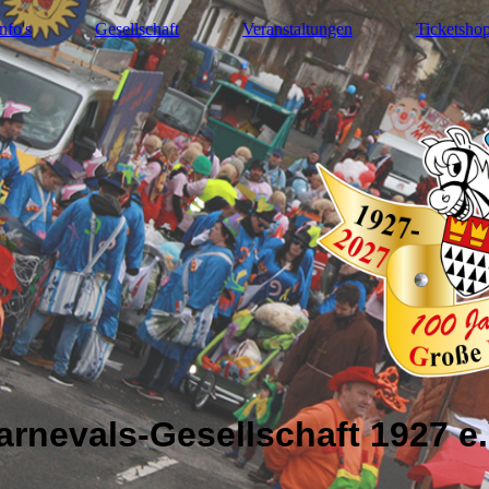
nfo's
Gesellschaft
Veranstaltungen
Ticketsho
rnevals-Gesellschaft 1927 e