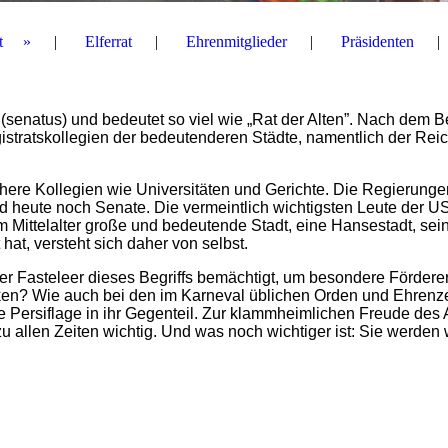
t
Elferrat
Ehrenmitglieder
Präsidenten
enatus) und bedeutet so viel wie „Rat der Alten”. Nach dem Be
istratskollegien der bedeutenderen Städte, namentlich der Reic
re Kollegien wie Universitäten und Gerichte. Die Regierunge
d heute noch Senate. Die vermeintlich wichtigsten Leute der U
m Mittelalter große und bedeutende Stadt, eine Hansestadt, sei
t, versteht sich daher von selbst.
r Fasteleer dieses Begriffs bemächtigt, um besondere Fördere
ken? Wie auch bei den im Karneval üblichen Orden und Ehrenz
te Persiflage in ihr Gegenteil. Zur klammheimlichen Freude des 
 allen Zeiten wichtig. Und was noch wichtiger ist: Sie werden 