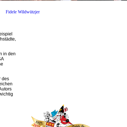
Fidele Wildwützjer
ispiel
hstädte,
n in den
SA
ne
r des
eichen
Autors
wichtig